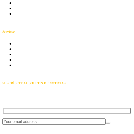
Lun-Sab 9:00 - 7:00
3006773784
aux.admin@ingernet.com.co
Servicios
Instalación Solar
Distribución de energía solar
Instalación moderna
Suministros de equipos
Enlaces Punto a Punto
SUSCRÍBETE AL BOLETÍN DE NOTICIAS
Reciba noticias y ofertas exclusivas a través de nuestro boletín
informativo