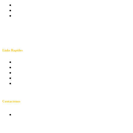
Links Rapidos
Nosotros
Energía Solar
Telecomunicaciones
Neutralidad
Contactenos
Contactenos
Calle 41 # 30a - 17
Centro Edificio Scala
Local 2, Villavicencio,
Meta