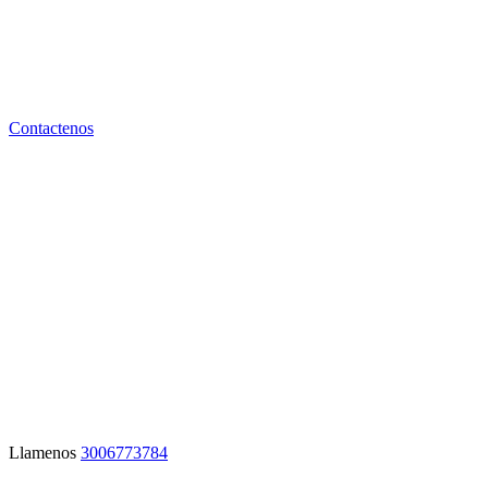
renovables para crear
un mundo más seguro
Contactenos
Creemos en prácticas de energía sostenible
que pueden ayudar a preservar nuestro
planeta.
Llamenos
3006773784