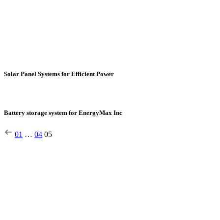
Solar Panel Systems for Efficient Power
Battery storage system for EnergyMax Inc
01
…
04
05
Llamanos: 300 677 3784
Priorizar las energías