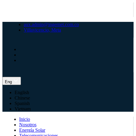
aux.admin@ingernet.com.co
Villavicencio, Meta
Eng
English
Chinese
Spanish
Vietnam
Inicio
Nosotros
Energía Solar
Telecomunicaciones