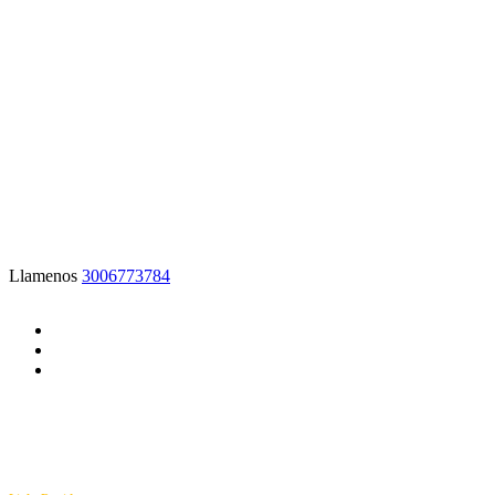
Creemos en prácticas de energía sostenible
que pueden ayudar a preservar nuestro
planeta.
Llamenos
3006773784