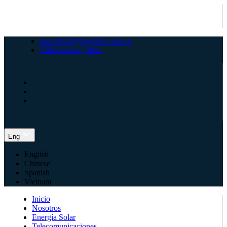
aux.admin@ingernet.com.co
Villavicencio, Meta
Eng
English
Chinese
Spanish
Vietnam
Inicio
Nosotros
Energía Solar
Telecomunicaciones