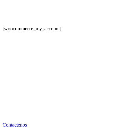
[woocommerce_my_account]
Llamanos: 300 677 3784
Priorizar las energías
renovables para crear
un mundo más seguro
Contactenos