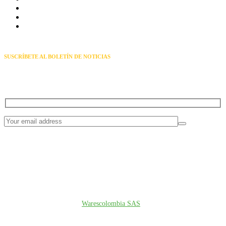
Instalación moderna
Suministros de equipos
Enlaces Punto a Punto
SUSCRÍBETE AL BOLETÍN DE NOTICIAS
Reciba noticias y ofertas exclusivas a través de nuestro boletín
informativo
© Copyright 2026
Warescolombia SAS
. All rights reserved.