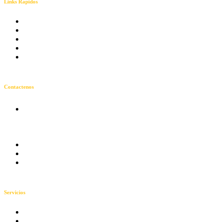
Links Rapidos
Nosotros
Energía Solar
Telecomunicaciones
Neutralidad
Contactenos
Contactenos
Calle 41 # 30a - 17
Centro Edificio Scala
Local 2, Villavicencio,
Meta
Lun-Sab 9:00 - 7:00
3006773784
aux.admin@ingernet.com.co
Servicios
Instalación Solar
Distribución de energía solar